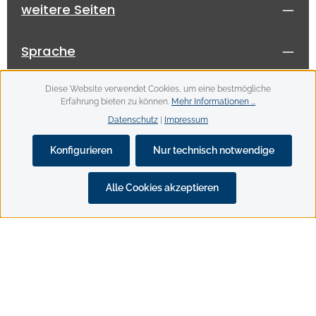
weitere Seiten
Sprache
Diese Website verwendet Cookies, um eine bestmögliche
Erfahrung bieten zu können.
Mehr Informationen ...
Datenschutz
|
Impressum
Alle Preise inkl. gesetzl. Mehrwertsteuer zzgl.
Konfigurieren
Nur technisch notwendige
Versandkosten
und ggf. Nachnahmegebühren, wenn nicht
anders angegeben.
Alle Cookies akzeptieren
© 2026 fiz-o-matic - with
by
Zenit Design