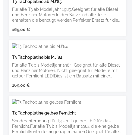
T3 Tachoplatine ab MJ'85
Für alle T3 ab Modelljahr 1985.Geeignet für alle Diesel
und Benziner Motoren.In den Satz sind alle Teile
enthalten die benötigt werden.Perfekter Ersatz für die
defekte T3 Tachofolie. Dies ist ein Bausatz mit einer
Regulärer Preis:
169,00 €
vorgefertigten Platine und allen nötigen Bauteilen. Auf
der Platine sind schon alle Bauteile in SMD bestückt. Es
muss nichts mehr eingelötet werden. Den Bausatz liegt
auch ein vorgefertigter Kabelsatz bei. Die Anleitung gibt
es hier auf meiner Seite. Dieser Bausatz kann als
T3 Tachoplatine bis MJ'84
Alternative für die VW Ersatzteilnummern 251 919 059
A/B/C/D/E/F/G/K genommen werden. Beim Design
Für alle T3 bis Modelljahr 1984. Geeignet für alle Diesel
von den Bausatz wurde viel Wert auf einen einfachen
und Benziner Motoren. Nicht geeignet für Modelle mit
Einbau gelegt. Trotzdem sollte der Einbau von
gelber Fernlicht LED!Dies ist ein Bausatz mit einer
fachkundigen Personal gemacht werden. ACHTUNG!!!
vorgefertigten Platine und allen nötigen Bauteilen. Auf
Regulärer Preis:
Schaut vor dem Kauf bitte einmal in die
169,00 €
der Platine sind schon alle Bauteile in SMD bestückt. Es
Anleitung!!! Falls etwas unklar sein sollt, dann nutzt
muss nichts mehr eingelötet werden. Den Bausatz liegt
bitte das Kontaktformular für eure Fragen.
auch ein vorgefertigter Kabelsatz bei. Die Anleitung gibt
es hier auf meiner Seite. Dieser Bausatz kann als
Alternative für die VW Ersatzteilnummern 251 919 059
T3 Tachoplatine gelbes Fernlicht
A/B/C/D/E/F/G/K genommen werden. Falls etwas
unklar sein sollt, dann nutzt bitte das Kontaktformular
Sonderanfertigung für T3's mit gelber LED für das
für eure Fragen.
Fernlicht.Für alle T3 bis Modelljahr 1984 die eine gelbe
Fernlichtkontrolle eingetragen haben.Geeignet für alle